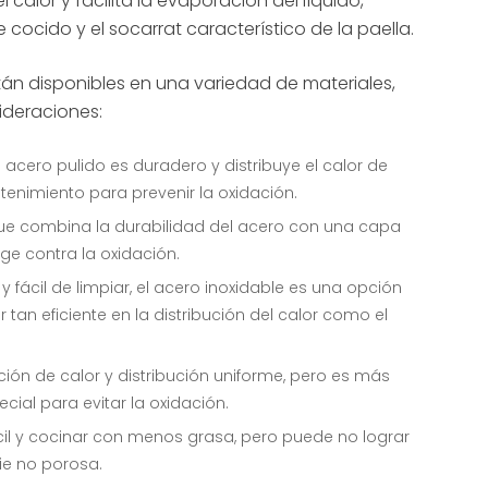
calor y facilita la evaporación del líquido,
 cocido y el socarrat característico de la paella.
tán disponibles en una variedad de materiales,
ideraciones:
l acero pulido es duradero y distribuye el calor de
enimiento para prevenir la oxidación.
 combina la durabilidad del acero con una capa
ege contra la oxidación.
y fácil de limpiar, el acero inoxidable es una opción
tan eficiente en la distribución del calor como el
ión de calor y distribución uniforme, pero es más
ial para evitar la oxidación.
cil y cocinar con menos grasa, pero puede no lograr
ie no porosa.