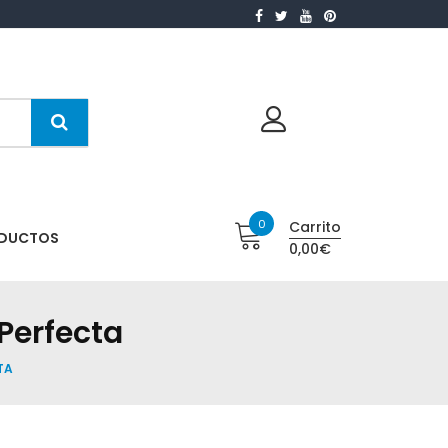
0
Carrito
ODUCTOS
0,00€
 Perfecta
TA