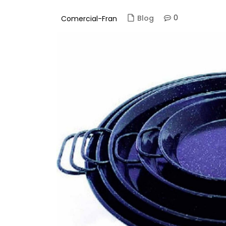
Complementos de
0
Blog
Comercial-Fran
cocina
Complementos de
limpieza
Cristaleria
Productos
Desechables
Dispensadores de gel
Envases take away
Guantes