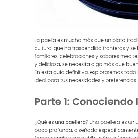
Jabón de manos
Manteles
Maquinaria
La paella es mucho más que un plato tradi
hostelería
cultural que ha trascendido fronteras y s
familiares, celebraciones y sabores medite
Menaje mesa
y deliciosa, se necesita algo más que bueno
En esta guía definitiva, exploraremos todo 
Productos Tork
ideal para tus necesidades y preferencias c
Protección COVID
Parte 1: Conociendo 
Químicos
Químicos
¿Qué es una paellera?
Una paellera es un 
concentrados
poco profunda, diseñada específicamente p