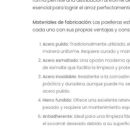
forma permite una distribución uniforme del 
Químicos
esencial para lograr el arroz perfectamente
desinfectantes
Materiales de fabricación:
Las paelleras es
Servicio de mesa
cada uno con sus propias ventajas y cons
Servilletas
Acero pulido:
Tradicionalmente utilizado, e
manera uniforme. Requiere curado y mant
Take Away
Acero esmaltado:
Una opción moderna que
de esmalte que facilita la limpieza y prot
Toallitas
Acero inoxidable:
Resistente a la corrosión 
práctica y duradera, aunque puede no ser 
Utensilios de cocina
acero pulido.
Hierro fundido:
Ofrece una excelente retenc
pesado y requiere un mantenimiento espec
Antiadherente:
Ideal para una limpieza fá
el socarrat deseado debido a su superfic