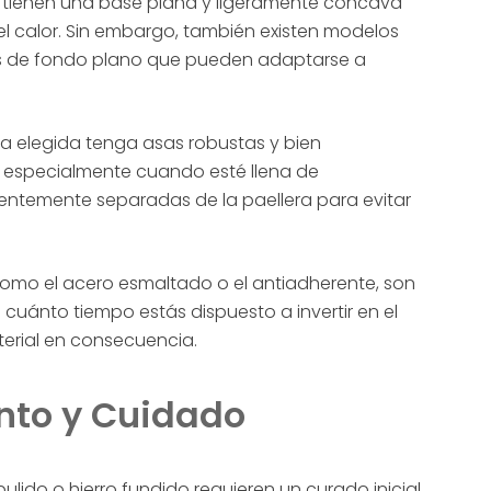
s tienen una base plana y ligeramente cóncava
el calor. Sin embargo, también existen modelos
as de fondo plano que pueden adaptarse a
a elegida tenga asas robustas y bien
n, especialmente cuando esté llena de
cientemente separadas de la paellera para evitar
como el acero esmaltado o el antiadherente, son
 cuánto tiempo estás dispuesto a invertir en el
terial en consecuencia.
nto y Cuidado
lido o hierro fundido requieren un curado inicial