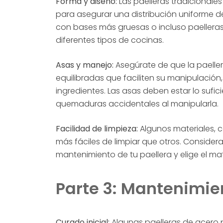
Forma y diseño:
Las paelleras tradicionale
para asegurar una distribución uniforme d
con bases más gruesas o incluso paeller
diferentes tipos de cocinas.
Asas y manejo:
Asegúrate de que la paeller
equilibradas que faciliten su manipulació
ingredientes. Las asas deben estar lo sufi
quemaduras accidentales al manipularla.
Facilidad de limpieza:
Algunos materiales, 
más fáciles de limpiar que otros. Considera
mantenimiento de tu paellera y elige el ma
Parte 3: Mantenimie
Curado inicial:
Algunas paelleras de acero pu