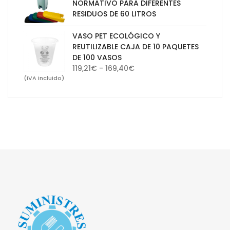
NORMATIVO PARA DIFERENTES
30,10€
RESIDUOS DE 60 LITROS
hasta
65,47€
VASO PET ECOLÓGICO Y
REUTILIZABLE CAJA DE 10 PAQUETES
DE 100 VASOS
Rango
119,21
€
-
169,40
€
de
(IVA incluido)
precios:
desde
119,21€
hasta
169,40€