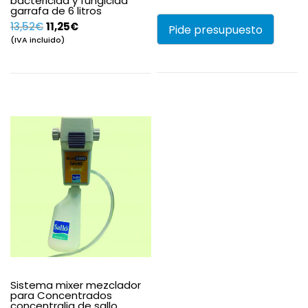
bactericida y fungicida
garrafa de 6 litros
El
El
13,52
€
11,25
€
Pide presupuesto
precio
precio
(IVA incluido)
original
actual
era:
es:
13,52€.
11,25€.
Sistema mixer mezclador
para Concentrados
concentralia de sallo