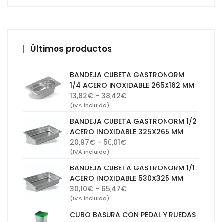
Últimos productos
BANDEJA CUBETA GASTRONORM
1/4 ACERO INOXIDABLE 265X162 MM
Rango
13,82
€
-
38,42
€
de
(IVA incluido)
precios:
BANDEJA CUBETA GASTRONORM 1/2
desde
ACERO INOXIDABLE 325X265 MM
13,82€
Rango
20,97
€
-
50,01
€
hasta
de
(IVA incluido)
38,42€
precios:
BANDEJA CUBETA GASTRONORM 1/1
desde
ACERO INOXIDABLE 530X325 MM
20,97€
Rango
30,10
€
-
65,47
€
hasta
de
(IVA incluido)
50,01€
precios:
CUBO BASURA CON PEDAL Y RUEDAS
desde