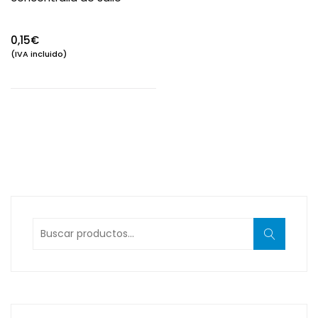
0,15
€
(IVA incluido)
Buscar
por: