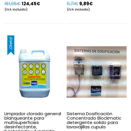
El
El
El
El
161,05
€
124,45
€
11,71
€
9,89
€
precio
precio
precio
precio
(IVA incluido)
(IVA incluido)
original
actual
original
actual
era:
es:
era:
es:
161,05€.
124,45€.
11,71€.
9,89€.
¡Oferta!
Limpiador clorado general
Sistema Dosificación
blanqueante para
Concentrado Blockmatic
multisuperficies
detergente solido para
desinfectante,
lavavajillas cupula