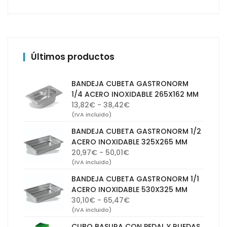
Últimos productos
BANDEJA CUBETA GASTRONORM
1/4 ACERO INOXIDABLE 265X162 MM
Rango
13,82
€
-
38,42
€
de
(IVA incluido)
precios:
BANDEJA CUBETA GASTRONORM 1/2
desde
ACERO INOXIDABLE 325X265 MM
13,82€
Rango
20,97
€
-
50,01
€
hasta
de
(IVA incluido)
38,42€
precios:
BANDEJA CUBETA GASTRONORM 1/1
desde
ACERO INOXIDABLE 530X325 MM
20,97€
Rango
30,10
€
-
65,47
€
hasta
de
(IVA incluido)
50,01€
precios:
CUBO BASURA CON PEDAL Y RUEDAS