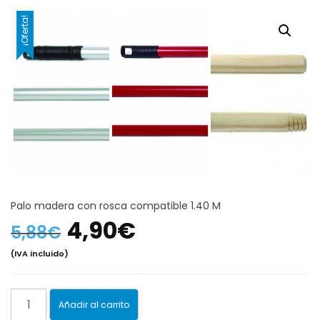
¡Oferta!
Palo madera con rosca compatible 1.40 M
El
El
4,90
€
5,88
€
(IVA incluido)
precio
precio
original
actual
Palo
Añadir al carrito
madera