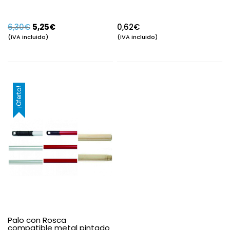
El
El
6,30
€
5,25
€
0,62
€
precio
precio
(IVA incluido)
(IVA incluido)
original
actual
era:
es:
6,30€.
5,25€.
¡Oferta!
Palo con Rosca
compatible metal pintado