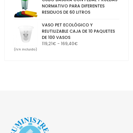
desde
NORMATIVO PARA DIFERENTES
30,10€
RESIDUOS DE 60 LITROS
hasta
65,47€
VASO PET ECOLÓGICO Y
REUTILIZABLE CAJA DE 10 PAQUETES
DE 100 VASOS
Rango
119,21
€
-
169,40
€
de
(IVA incluido)
precios:
desde
119,21€
hasta
169,40€