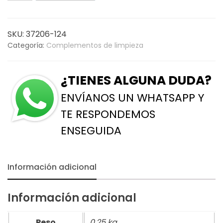
era:
es:
con
rosca
5,88€.
4,90€.
compatible
SKU:
37206-124
1.40
Categoría:
Complementos de limpieza
M
cantidad
¿TIENES ALGUNA DUDA?
ENVÍANOS UN WHATSAPP Y
TE RESPONDEMOS
ENSEGUIDA
Información adicional
Información adicional
Peso
0,25 kg