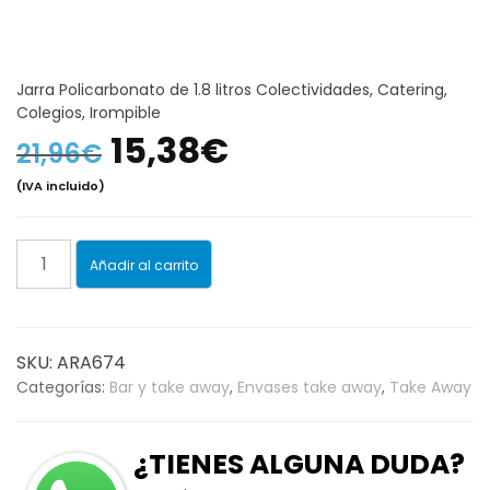
Jarra Policarbonato de 1.8 litros Colectividades, Catering,
Colegios, Irompible
El
El
15,38
€
21,96
€
(IVA incluido)
precio
precio
original
actual
Jarra
Añadir al carrito
Policarbonato
era:
es:
de
1.8
21,96€.
15,38€.
litros
SKU:
ARA674
Colectividades,
Categorías:
Bar y take away
,
Envases take away
,
Take Away
Catering,
Colegios,
¿TIENES ALGUNA DUDA?
Irompible
cantidad