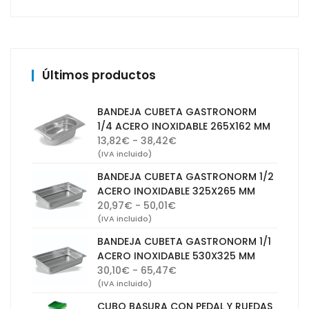
Últimos productos
BANDEJA CUBETA GASTRONORM
1/4 ACERO INOXIDABLE 265X162 MM
Rango
13,82
€
-
38,42
€
de
(IVA incluido)
precios:
BANDEJA CUBETA GASTRONORM 1/2
desde
ACERO INOXIDABLE 325X265 MM
13,82€
Rango
20,97
€
-
50,01
€
hasta
de
(IVA incluido)
38,42€
precios:
BANDEJA CUBETA GASTRONORM 1/1
desde
ACERO INOXIDABLE 530X325 MM
20,97€
Rango
30,10
€
-
65,47
€
hasta
de
(IVA incluido)
50,01€
precios:
CUBO BASURA CON PEDAL Y RUEDAS