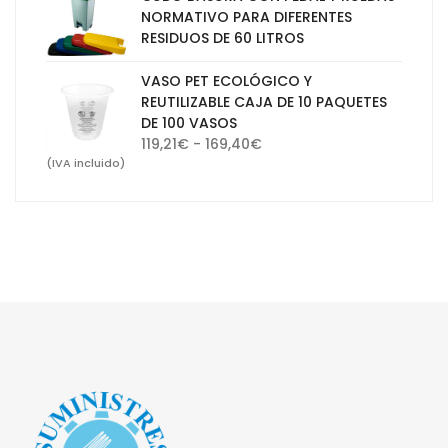
desde
NORMATIVO PARA DIFERENTES
30,10€
RESIDUOS DE 60 LITROS
hasta
65,47€
VASO PET ECOLÓGICO Y
REUTILIZABLE CAJA DE 10 PAQUETES
DE 100 VASOS
Rango
119,21
€
-
169,40
€
de
(IVA incluido)
precios:
desde
119,21€
hasta
169,40€