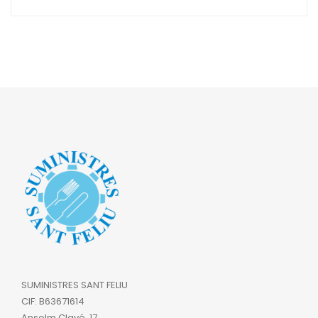
precios:
desde
119,21€
hasta
169,40€
SUMINISTRES SANT FELIU
CIF: B63671614
Anselm Clavé, 17