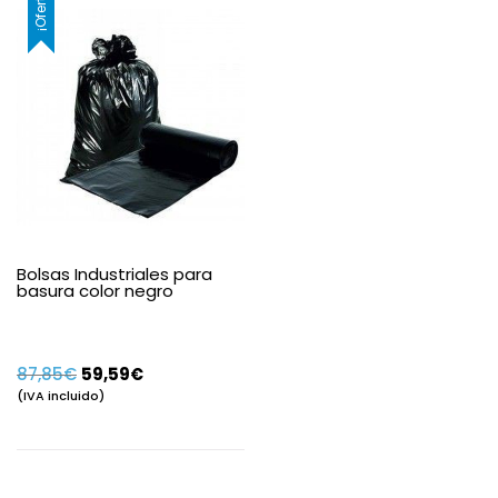
¡Oferta!
Bolsas Industriales para
basura color negro
El
El
87,85
€
59,59
€
precio
precio
(IVA incluido)
original
actual
era:
es:
87,85€.
59,59€.