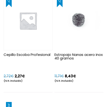
Cepillo Escoba Profesional
Estropajo Nanas acero inox
40 gramos
El
El
El
El
2,72
€
2,27
€
11,71
€
8,43
€
precio
precio
precio
precio
(IVA incluido)
(IVA incluido)
original
actual
original
actual
era:
es:
era:
es:
2,72€.
2,27€.
11,71€.
8,43€.