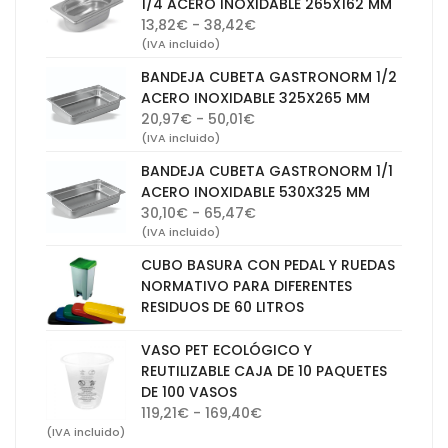
1/4 ACERO INOXIDABLE 265X162 MM
Rango
13,82
€
-
38,42
€
de
(IVA incluido)
precios:
BANDEJA CUBETA GASTRONORM 1/2
desde
ACERO INOXIDABLE 325X265 MM
13,82€
Rango
20,97
€
-
50,01
€
hasta
de
(IVA incluido)
38,42€
precios:
BANDEJA CUBETA GASTRONORM 1/1
desde
ACERO INOXIDABLE 530X325 MM
20,97€
Rango
30,10
€
-
65,47
€
hasta
de
(IVA incluido)
50,01€
precios:
CUBO BASURA CON PEDAL Y RUEDAS
desde
NORMATIVO PARA DIFERENTES
30,10€
RESIDUOS DE 60 LITROS
hasta
65,47€
VASO PET ECOLÓGICO Y
REUTILIZABLE CAJA DE 10 PAQUETES
DE 100 VASOS
Rango
119,21
€
-
169,40
€
de
(IVA incluido)