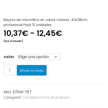
Bayeta de microfibra en varios Colores 40x38cm
profesional Pack 12 Unidades
Rango
10,37
€
-
12,45
€
(IVA incluido)
de
precios:
color
desde
Bayeta
Añadir al carrito
de
10,37€
microfibra
en
hasta
varios
SKU:
37041-157
Colores
Categoría:
Complementos de limpieza
12,45€
40x38cm
profesional