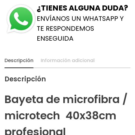
¿TIENES ALGUNA DUDA?
Pack
12
ENVÍANOS UN WHATSAPP Y
Unidades
TE RESPONDEMOS
cantidad
ENSEGUIDA
Descripción
Información adicional
Descripción
Bayeta de microfibra /
microtech 40x38cm
profesional